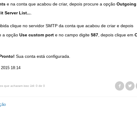
nts
e na conta que acabou de criar, depois procure a opção
Outgoing
it Server List...
.
ibida clique no servidor SMTP da conta que acabou de criar e depois
e a opção
Use custom port
e no campo digite
587
, depois clique em
Pronto!
Sua conta está configurada.
 2015 18:14
Faceb
T
os que acharam isso útil: 0 de 0
ação