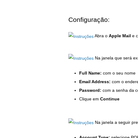
Configuração:
Abra o
Apple Mail
e c
Na janela que será ex
Full Name:
com o seu nome
Email Address:
com o endere
Password:
com a senha da c
Clique em
Continue
Na janela a seguir pr
Account Type:
selecione PO