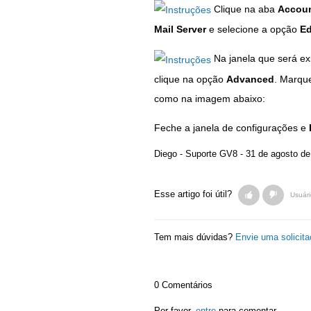
Clique na aba
Accou
Mail Server
e selecione a opção
Ed
Na janela que será ex
clique na opção
Advanced
. Marqu
como na imagem abaixo:
Feche a janela de configurações e
Diego - Suporte GV8 -
31 de agosto de
Esse artigo foi útil?
Usuári
Tem mais dúvidas?
Envie uma solicit
0 Comentários
Por favor,
entre
para comentar.