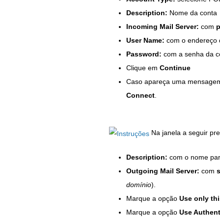
Description:
Nome da conta
Incoming Mail Server:
com
p
User Name:
com o endereço d
Password:
com a senha da c
Clique em
Continue
Caso apareça uma mensagem in
Connect
.
Na janela a seguir pr
Description:
com o nome para 
Outgoing Mail Server:
com
domínio
).
Marque a opção
Use only thi
Marque a opção
Use Authent