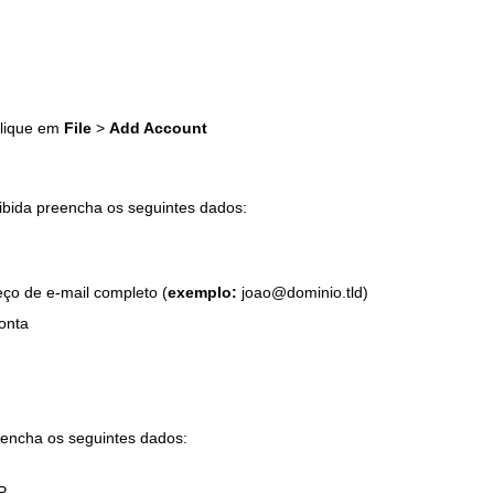
lique em
File
>
Add Account
ibida preencha os seguintes dados:
ço de e-mail completo (
exemplo:
joao@dominio.tld)
onta
eencha os seguintes dados:
P